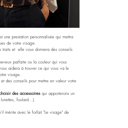
morphologiq
chez un coif
coupe/coule
forfait). Un
être proposé
comprises (
st une prestation personnalisée qui mettra 
supplément s
ques de votre visage.
cheveux.
traits et  elle vous donnera des conseils 
Des conseils
veux parfaite ou la couleur qui vous 
lunettes, fou
 vous aidera à trouver ce qui vous va le 
Shopping lu
otre visage.
supplémentai
et des conseils pour mettre en valeur votre 
Un book com
envoyé par 
choisir des accessoires
 qui apporterons un 
au quotidie
lunettes, foulard...).
'il mérite avec le forfait "Le visage" de 