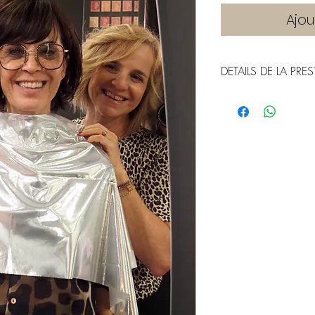
Ajou
DETAILS DE LA PRE
Cette prestation co
Un entretien
rendez-vous.
Un bilan d'
Un test colo
Une analyse
Des conseils
fard à joues.
Un exercice 
à reproduire
maquillage 
Des conseils